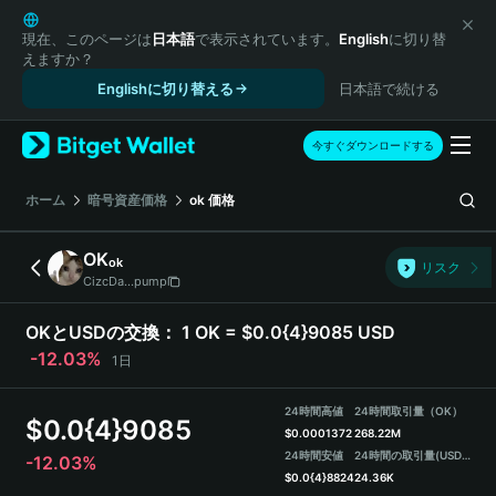
English
日本語
現在、このページは
日本語
で表示されています。
English
に切り替
えますか？
Tiếng Việt
Englishに切り替える
日本語で続ける
Русский
Español (Latinoamérica)
Türkçe
今すぐダウンロードする
Italiano
Français
ホーム
暗号資産価格
ok
価格
Deutsch
简体中文
OK
ok
リスク
繁體中文
CizcDa...pump
Português (Portugal)
Bahasa Indonesia
OKとUSDの交換：
1 OK = $0.0{4}9085 USD
ภาษาไทย
-12.03%
1日
हिन्दी
বাংলা
24時間高値
24時間取引量（OK）
$
0.0{4}9085
Español
$
0.0001372
268.22M
24時間安値
24時間の取引量
(USDT)
-12.03%
Português (Brasil)
$
0.0{4}8824
24.36K
Español (Argentina)