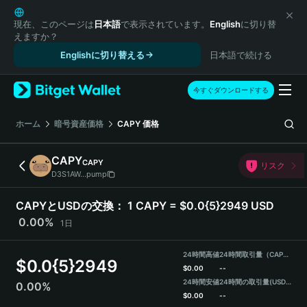
English
日本語
現在、このページは
日本語
で表示されています。
English
に切り替
えますか？
Tiếng Việt
Englishに切り替える
日本語で続ける
Русский
Español (Latinoamérica)
Türkçe
今すぐダウンロードする
Italiano
Français
ホーム
暗号資産価格
CAPY
価格
Deutsch
简体中文
CAPY
CAPY
リスク
繁體中文
D3S1AW...pump
Português (Portugal)
Bahasa Indonesia
CAPYとUSDの交換：
1 CAPY = $0.0{5}2949 USD
ภาษาไทย
0.00%
1日
हिन्दी
বাংলা
24時間高値
24時間取引量（CAPY）
$
0.0{5}2949
Español
$
0.00
--
24時間安値
24時間の取引量
(USDT)
0.00%
Português (Brasil)
$
0.00
--
Español (Argentina)