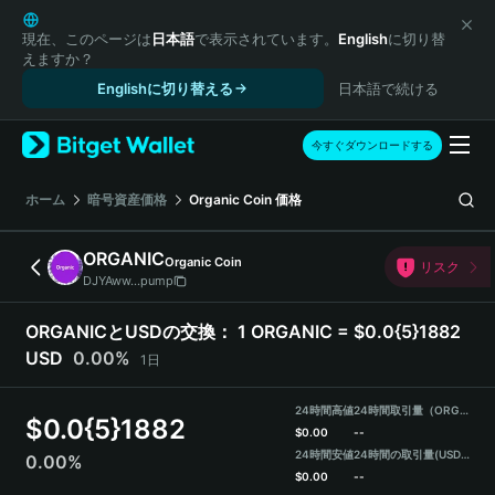
English
日本語
現在、このページは
日本語
で表示されています。
English
に切り替
えますか？
Tiếng Việt
Englishに切り替える
日本語で続ける
Русский
Español (Latinoamérica)
Türkçe
今すぐダウンロードする
Italiano
Français
ホーム
暗号資産価格
Organic Coin
価格
Deutsch
简体中文
ORGANIC
Organic Coin
リスク
繁體中文
DJYAww...pump
Português (Portugal)
Bahasa Indonesia
ORGANICとUSDの交換：
1 ORGANIC = $0.0{5}1882
ภาษาไทย
USD
0.00%
1日
हिन्दी
বাংলা
24時間高値
24時間取引量（ORGANIC）
$
0.0{5}1882
Español
$
0.00
--
24時間安値
24時間の取引量
(USDT)
0.00%
Português (Brasil)
$
0.00
--
Español (Argentina)