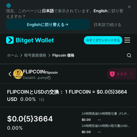
English
日本語
現在、このページは
日本語
で表示されています。
English
に切り替
えますか？
Tiếng Việt
Englishに切り替える
日本語で続ける
Русский
Español (Latinoamérica)
Türkçe
今すぐダウンロードする
Italiano
Français
ホーム
暗号資産価格
Flipcoin
価格
Deutsch
简体中文
FLIPCOIN
Flipcoin
リスク
繁體中文
DezaX4...pump
Português (Portugal)
Bahasa Indonesia
FLIPCOINとUSDの交換：
1 FLIPCOIN = $0.0{5}3664
ภาษาไทย
USD
0.00%
1日
हिन्दी
বাংলা
24時間高値
24時間取引量（FLIPCOIN）
$
0.0{5}3664
Español
$
0.00
--
24時間安値
24時間の取引量
(USDT)
0.00%
Português (Brasil)
$
0.00
--
Español (Argentina)