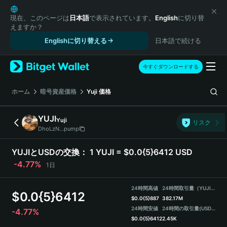
English
日本語
現在、このページは
日本語
で表示されています。
English
に切り替
えますか？
Tiếng Việt
Englishに切り替える
日本語で続ける
Русский
Español (Latinoamérica)
Türkçe
今すぐダウンロードする
Italiano
Français
ホーム
暗号資産価格
Yuji
価格
Deutsch
简体中文
YUJI
Yuji
リスク
繁體中文
DhoLzN...pump
Português (Portugal)
Bahasa Indonesia
YUJIとUSDの交換：
1 YUJI = $0.0{5}6412 USD
ภาษาไทย
-4.77%
1日
हिन्दी
বাংলা
24時間高値
24時間取引量（YUJI）
$
0.0{5}6412
Español
$
0.0{5}887
382.17M
24時間安値
24時間の取引量
(USDT)
-4.77%
Português (Brasil)
$
0.0{5}6412
2.45K
Español (Argentina)