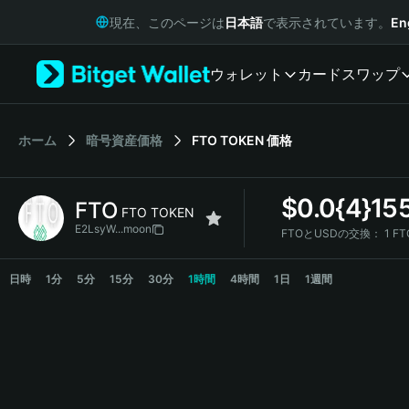
English
現在、このページは
日本語
で表示されています。
En
日本語
Tiếng Việt
ウォレット
カード
スワップ
Русский
Español (Latinoamérica)
Türkçe
Italiano
ホーム
暗号資産価格
FTO TOKEN
価格
Français
Deutsch
$
0.0{4}15
FTO
简体中文
FTO TOKEN
繁體中文
E2LsyW...moon
FTOとUSDの交換：
1 FT
Português (Portugal)
FTO Price Chart
Bahasa Indonesia
日時
1分
5分
15分
30分
1時間
4時間
1日
1週間
ภาษาไทย
हिन्दी
বাংলা
Español
Português (Brasil)
Español (Argentina)