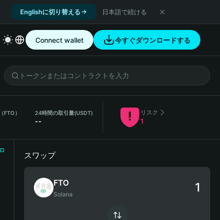
Englishに切り替える
日本語で続ける
Connect wallet
今すぐダウンロードする
リスク
（FTO）
24時間の取引量
(USDT)
--
1
ロ
スワップ
FTO
Solana