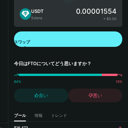
0.00001554
USDT
Solana
≈ $
0.00
スワップ
Bitget Walletをダウンロード
今日はFTOについてどう思いますか？
84
%
16
%
良い
悪い
プール
情報
トレンド
$16,473