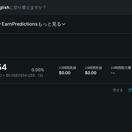
glish
に切り替えますか？
Earn
Predictions
もっと見る
54
24時間高値
24時間安値
24時間取引量
0.00%
$0.00
$0.00
--
O = $0.0{4}1554 USD
1日
ライト
プ