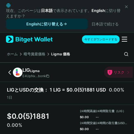
English
日本語
現在、このページは
日本語
で表示されています。
English
に切り替
えますか？
Tiếng Việt
Englishに切り替える
日本語で続ける
Русский
Español (Latinoamérica)
Türkçe
今すぐダウンロードする
Italiano
Français
ホーム
暗号資産価格
Ligma
価格
Deutsch
简体中文
LIG
Ligma
リスク
繁體中文
E4UpNx...bonk
Português (Portugal)
Bahasa Indonesia
LIGとUSDの交換：
1 LIG = $0.0{5}1881 USD
0.00%
ภาษาไทย
1日
हिन्दी
বাংলা
24時間高値
24時間取引量（LIG）
$
0.0{5}1881
Español
$
0.00
--
24時間安値
24時間の取引量
(USDT)
0.00%
Português (Brasil)
$
0.00
--
Español (Argentina)