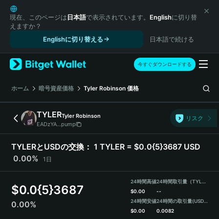
English
日本語
現在、このページは
日本語
で表示されています。
English
に切り替
えますか？
Tiếng Việt
Englishに切り替える
日本語で続ける
Русский
Español (Latinoamérica)
Türkçe
今すぐダウンロードする
Italiano
Français
ホーム
暗号資産価格
Tyler Robinson
価格
Deutsch
简体中文
TYLER
Tyler Robinson
リスク
繁體中文
EADzYA...pump
Português (Portugal)
Bahasa Indonesia
TYLERとUSDの交換：
1 TYLER = $0.0{5}3687 USD
ภาษาไทย
0.00%
1日
हिन्दी
বাংলা
24時間高値
24時間取引量（TYLER）
$
0.0{5}3687
Español
$
0.00
--
24時間安値
24時間の取引量
(USDT)
0.00%
Português (Brasil)
$
0.00
0.0082
Español (Argentina)