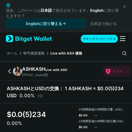
English
日本語
現在、このページは
日本語
で表示されています。
English
に切り替
えますか？
Tiếng Việt
Englishに切り替える
日本語で続ける
Русский
Español (Latinoamérica)
Türkçe
今すぐダウンロードする
Italiano
Français
ホーム
暗号資産価格
Live with ASH
価格
Deutsch
简体中文
ASHKASH
Live with ASH
リスク
繁體中文
EPhfuY...pump
Português (Portugal)
Bahasa Indonesia
ASHKASHとUSDの交換：
1 ASHKASH = $0.0{5}234
ภาษาไทย
USD
0.00%
1日
हिन्दी
বাংলা
24時間高値
24時間取引量（ASHKASH）
$
0.0{5}234
Español
$
0.00
--
24時間安値
24時間の取引量
(USDT)
0.00%
Português (Brasil)
$
0.00
--
Español (Argentina)