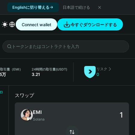
Englishに切り替える
日本語で続ける
Connect wallet
今すぐダウンロードする
リスク
間取引量（EMI）
24時間の取引量
(USDT)
65万
3.21
0
ロ
スワップ
EMI
Solana