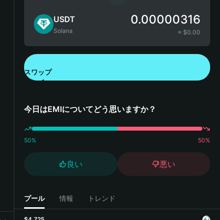
0.00000316
USDT
Solana
≈ $
0.00
スワップ
Bitget Walletをダウンロード
今日はEMIについてどう思いますか？
50
%
50
%
良い
悪い
プール
情報
トレンド
$4,725