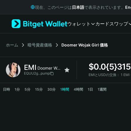
English
現在、このページは
日本語
で表示されています。
En
日本語
Tiếng Việt
ウォレット
カード
スワップ
Русский
Español (Latinoamérica)
Türkçe
Italiano
ホーム
暗号資産価格
Doomer Wojak Girl
価格
Français
Deutsch
$
0.0{5}31
EMI
简体中文
Doomer Wojak Girl
繁體中文
EQUU2g...pump
EMIとUSDの交換：
1 EMI
Português (Portugal)
EMI Price Chart
Bahasa Indonesia
日時
1分
5分
15分
30分
1時間
4時間
1日
1週間
ภาษาไทย
हिन्दी
বাংলা
Español
Português (Brasil)
Español (Argentina)