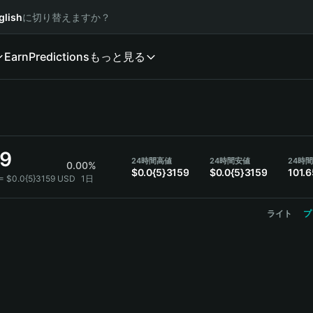
glish
に切り替えますか？
Earn
Predictions
もっと見る
59
24時間高値
24時間安値
24時
0.00%
$0.0{5}3159
$0.0{5}3159
101.
 = $0.0{5}3159 USD
1日
ライト
プ