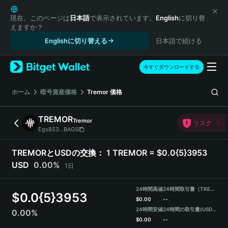
English
日本語
現在、このページは
日本語
で表示されています。
English
に切り替
えますか？
Tiếng Việt
Englishに切り替える
日本語で続ける
Русский
Español (Latinoamérica)
Türkçe
今すぐダウンロードする
Italiano
Français
ホーム
暗号資産価格
Tremor
価格
Deutsch
简体中文
TREMOR
Tremor
リスク
繁體中文
Egs8S3...BAGS
Português (Portugal)
Bahasa Indonesia
TREMORとUSDの交換：
1 TREMOR = $0.0{5}3953
ภาษาไทย
USD
0.00%
1日
हिन्दी
বাংলা
24時間高値
24時間取引量（TREMOR）
$
0.0{5}3953
Español
$
0.00
--
24時間安値
24時間の取引量
(USDT)
0.00%
Português (Brasil)
$
0.00
--
Español (Argentina)