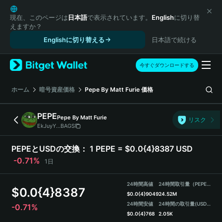
English
日本語
現在、このページは
日本語
で表示されています。
English
に切り替
えますか？
Tiếng Việt
Englishに切り替える
日本語で続ける
Русский
Español (Latinoamérica)
Türkçe
今すぐダウンロードする
Italiano
Français
ホーム
暗号資産価格
Pepe By Matt Furie
価格
Deutsch
简体中文
PEPE
Pepe By Matt Furie
リスク
繁體中文
EkJuyY...BAGS
Português (Portugal)
Bahasa Indonesia
PEPEとUSDの交換：
1 PEPE = $0.0{4}8387 USD
ภาษาไทย
-0.71%
1日
हिन्दी
বাংলা
24時間高値
24時間取引量（PEPE）
$
0.0{4}8387
Español
$
0.0{4}9049
24.52M
24時間安値
24時間の取引量
(USDT)
-0.71%
Português (Brasil)
$
0.0{4}768
2.05K
Español (Argentina)