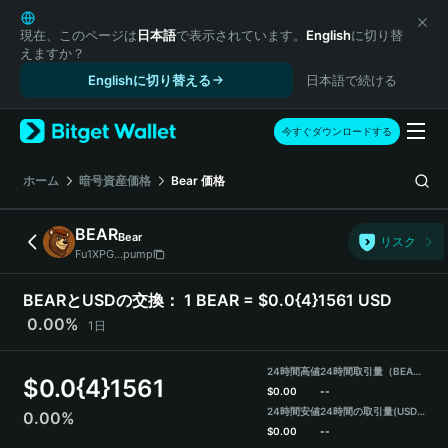
English
日本語
現在、このページは
日本語
で表示されています。
English
に切り替
えますか？
Tiếng Việt
Englishに切り替える
日本語で続ける
Русский
Español (Latinoamérica)
Türkçe
今すぐダウンロードする
Italiano
Français
ホーム
暗号資産価格
Bear
価格
Deutsch
简体中文
BEAR
Bear
リスク
繁體中文
Fu1XPG...pump
Português (Portugal)
Bahasa Indonesia
BEARとUSDの交換：
1 BEAR = $0.0{4}1561 USD
ภาษาไทย
0.00%
1日
हिन्दी
বাংলা
24時間高値
24時間取引量（BEAR）
$
0.0{4}1561
Español
$
0.00
--
24時間安値
24時間の取引量
(USDT)
0.00%
Português (Brasil)
$
0.00
--
Español (Argentina)