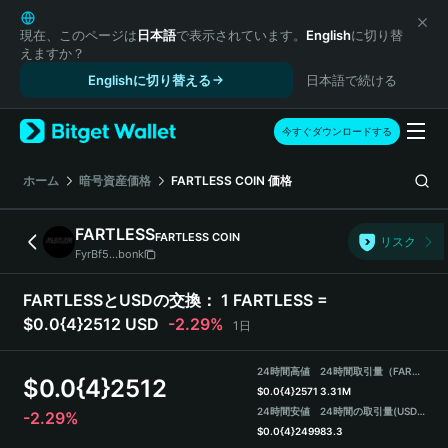
English
日本語
現在、このページは
日本語
で表示されています。
English
に切り替
えますか？
Tiếng Việt
Englishに切り替える
日本語で続ける
Русский
Español (Latinoamérica)
Türkçe
今すぐダウンロードする
Italiano
Français
ホーム
暗号資産価格
FARTLESS COIN
価格
Deutsch
简体中文
FARTLESS
FARTLESS COIN
リスク
繁體中文
FyrBf5...bonk
Português (Portugal)
Bahasa Indonesia
FARTLESSとUSDの交換：
1 FARTLESS =
ภาษาไทย
$0.0{4}2512 USD
-2.29%
1日
हिन्दी
বাংলা
24時間高値
24時間取引量（FARTLESS）
$
0.0{4}2512
Español
$
0.0{4}2571
3.31M
24時間安値
24時間の取引量
(USDT)
-2.29%
Português (Brasil)
$
0.0{4}2499
83.3
Español (Argentina)