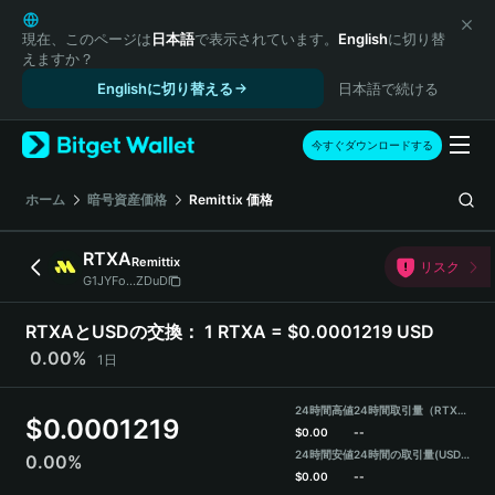
English
日本語
現在、このページは
日本語
で表示されています。
English
に切り替
えますか？
Tiếng Việt
Englishに切り替える
日本語で続ける
Русский
Español (Latinoamérica)
Türkçe
今すぐダウンロードする
Italiano
Français
ホーム
暗号資産価格
Remittix
価格
Deutsch
简体中文
RTXA
Remittix
リスク
繁體中文
G1JYFo...ZDuD
Português (Portugal)
Bahasa Indonesia
RTXAとUSDの交換：
1 RTXA = $0.0001219 USD
ภาษาไทย
0.00%
1日
हिन्दी
বাংলা
24時間高値
24時間取引量（RTXA）
$
0.0001219
Español
$
0.00
--
24時間安値
24時間の取引量
(USDT)
0.00%
Português (Brasil)
$
0.00
--
Español (Argentina)