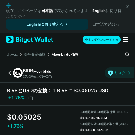
English
日本語
現在、このページは
日本語
で表示されています。
English
に切り替
えますか？
Tiếng Việt
Englishに切り替える
日本語で続ける
Русский
Español (Latinoamérica)
Türkçe
今すぐダウンロードする
Italiano
Français
ホーム
暗号資産価格
Moonbirds
価格
Deutsch
简体中文
BIRB
Moonbirds
リスク
繁體中文
G7vQWu...KNwG
Português (Portugal)
Bahasa Indonesia
BIRBとUSDの交換：
1 BIRB = $0.05025 USD
ภาษาไทย
+1.76%
1日
हिन्दी
বাংলা
24時間高値
24時間取引量（BIRB）
$
0.05025
Español
$
0.05105
15.66M
24時間安値
24時間の取引量
(USDT)
+1.76%
Português (Brasil)
$
0.04689
787.36K
Español (Argentina)