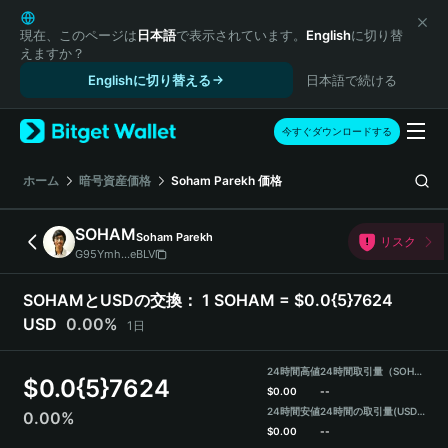
English
日本語
現在、このページは
日本語
で表示されています。
English
に切り替
えますか？
Tiếng Việt
Englishに切り替える
日本語で続ける
Русский
Español (Latinoamérica)
Türkçe
今すぐダウンロードする
Italiano
Français
ホーム
暗号資産価格
Soham Parekh
価格
Deutsch
简体中文
SOHAM
Soham Parekh
リスク
繁體中文
G95Ymh...eBLV
Português (Portugal)
Bahasa Indonesia
SOHAMとUSDの交換：
1 SOHAM = $0.0{5}7624
ภาษาไทย
USD
0.00%
1日
हिन्दी
বাংলা
24時間高値
24時間取引量（SOHAM）
$
0.0{5}7624
Español
$
0.00
--
24時間安値
24時間の取引量
(USDT)
0.00%
Português (Brasil)
$
0.00
--
Español (Argentina)