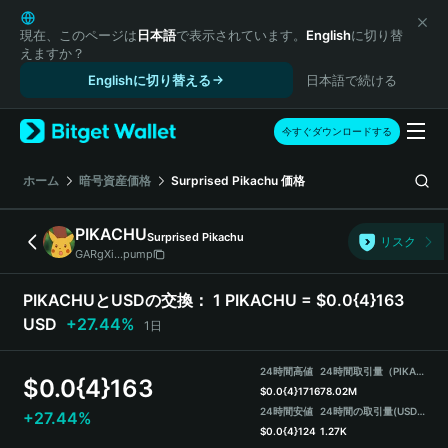
English
日本語
現在、このページは
日本語
で表示されています。
English
に切り替
えますか？
Tiếng Việt
Englishに切り替える
日本語で続ける
Русский
Español (Latinoamérica)
Türkçe
今すぐダウンロードする
Italiano
Français
ホーム
暗号資産価格
Surprised Pikachu
価格
Deutsch
简体中文
PIKACHU
Surprised Pikachu
リスク
繁體中文
GARgXi...pump
Português (Portugal)
Bahasa Indonesia
PIKACHUとUSDの交換：
1 PIKACHU = $0.0{4}163
ภาษาไทย
USD
+27.44%
1日
हिन्दी
বাংলা
24時間高値
24時間取引量（PIKACHU）
$
0.0{4}163
Español
$
0.0{4}1716
78.02M
24時間安値
24時間の取引量
(USDT)
+27.44%
Português (Brasil)
$
0.0{4}124
1.27K
Español (Argentina)