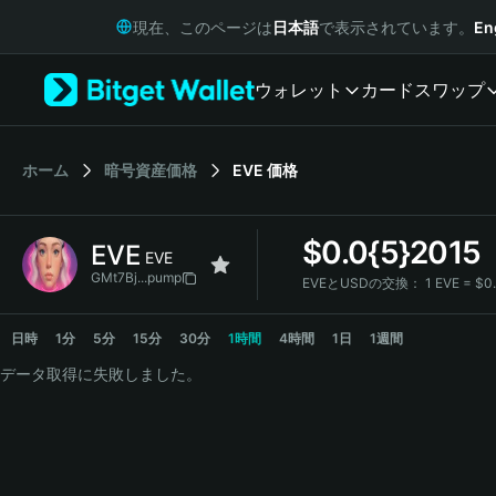
English
現在、このページは
日本語
で表示されています。
En
日本語
Tiếng Việt
ウォレット
カード
スワップ
Русский
Español (Latinoamérica)
Türkçe
Italiano
ホーム
暗号資産価格
EVE
価格
Français
Deutsch
$
0.0{5}2015
EVE
简体中文
EVE
繁體中文
GMt7Bj...pump
EVEとUSDの交換：
1 EVE = $0
Português (Portugal)
EVE Price Chart
Bahasa Indonesia
日時
1分
5分
15分
30分
1時間
4時間
1日
1週間
ภาษาไทย
データ取得に失敗しました。
हिन्दी
বাংলা
Español
Português (Brasil)
Español (Argentina)