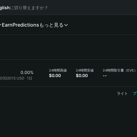
glish
に切り替えますか？
Earn
Predictions
もっと見る
24時間高値
24時間安値
24時間取引量（EVE
0.00%
$0.00
$0.00
--
.0{5}2015 USD
1日
ライト
プ