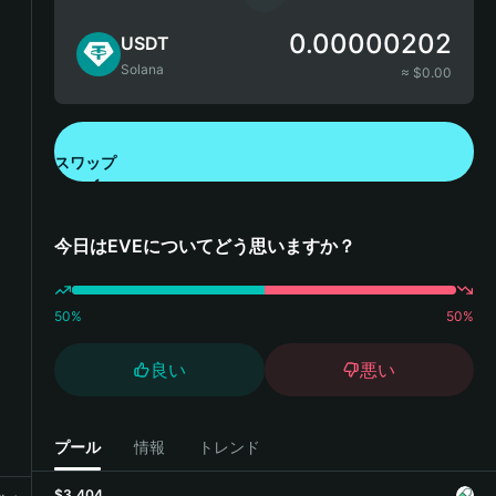
0.00000202
USDT
Solana
≈ $
0.00
スワップ
Bitget Walletをダウンロード
今日はEVEについてどう思いますか？
50
%
50
%
良い
悪い
プール
情報
トレンド
$3,404