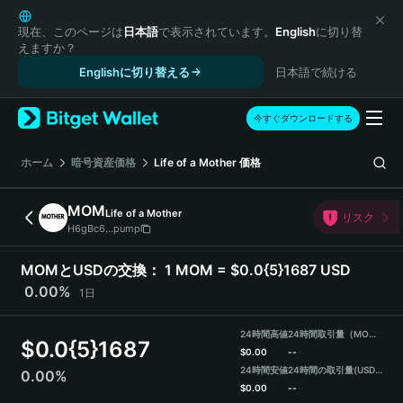
English
日本語
現在、このページは
日本語
で表示されています。
English
に切り替
えますか？
Tiếng Việt
Englishに切り替える
日本語で続ける
Русский
Español (Latinoamérica)
Türkçe
今すぐダウンロードする
Italiano
Français
ホーム
暗号資産価格
Life of a Mother
価格
Deutsch
简体中文
MOM
Life of a Mother
リスク
繁體中文
H6gBc6...pump
Português (Portugal)
Bahasa Indonesia
MOMとUSDの交換：
1 MOM = $0.0{5}1687 USD
ภาษาไทย
0.00%
1日
हिन्दी
বাংলা
24時間高値
24時間取引量（MOM）
$
0.0{5}1687
Español
$
0.00
--
24時間安値
24時間の取引量
(USDT)
0.00%
Português (Brasil)
$
0.00
--
Español (Argentina)