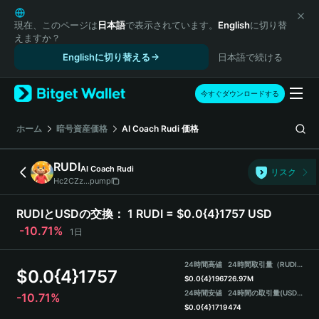
English
日本語
現在、このページは
日本語
で表示されています。
English
に切り替
えますか？
Tiếng Việt
Englishに切り替える
日本語で続ける
Русский
Español (Latinoamérica)
Türkçe
今すぐダウンロードする
Italiano
Français
ホーム
暗号資産価格
AI Coach Rudi
価格
Deutsch
简体中文
RUDI
AI Coach Rudi
リスク
繁體中文
Hc2CZz...pump
Português (Portugal)
Bahasa Indonesia
RUDIとUSDの交換：
1 RUDI = $0.0{4}1757 USD
ภาษาไทย
-10.71%
1日
हिन्दी
বাংলা
24時間高値
24時間取引量（RUDI）
$
0.0{4}1757
Español
$
0.0{4}1967
26.97M
24時間安値
24時間の取引量
(USDT)
-10.71%
Português (Brasil)
$
0.0{4}1719
474
Español (Argentina)