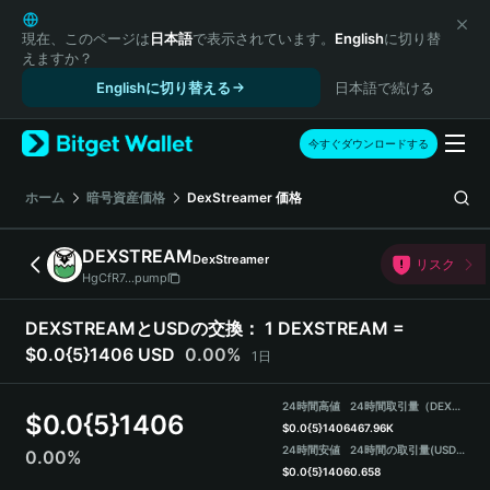
English
日本語
現在、このページは
日本語
で表示されています。
English
に切り替
えますか？
Tiếng Việt
Englishに切り替える
日本語で続ける
Русский
Español (Latinoamérica)
Türkçe
今すぐダウンロードする
Italiano
Français
ホーム
暗号資産価格
DexStreamer
価格
Deutsch
简体中文
DEXSTREAM
DexStreamer
リスク
繁體中文
HgCfR7...pump
Português (Portugal)
Bahasa Indonesia
DEXSTREAMとUSDの交換：
1 DEXSTREAM =
ภาษาไทย
$0.0{5}1406 USD
0.00%
1日
हिन्दी
বাংলা
24時間高値
24時間取引量（DEXSTREAM）
$
0.0{5}1406
Español
$
0.0{5}1406
467.96K
24時間安値
24時間の取引量
(USDT)
0.00%
Português (Brasil)
$
0.0{5}1406
0.658
Español (Argentina)