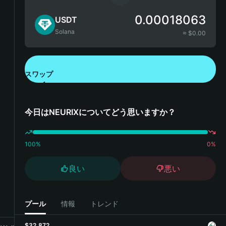
0.00018063
USDT
Solana
≈ $
0.00
スワップ
Bitget Walletをダウンロード
今日はNEURIXについてどう思いますか？
100
%
0
%
良い
悪い
プール
情報
トレンド
$32,872