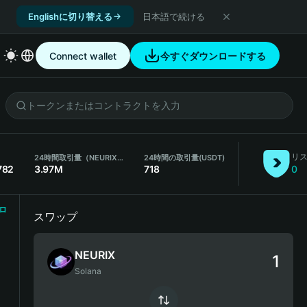
Englishに切り替える
日本語で続ける
Connect wallet
今すぐダウンロードする
リ
24時間取引量（NEURIX）
24時間の取引量
(USDT)
782
3.97M
718
0
ロ
スワップ
NEURIX
Solana