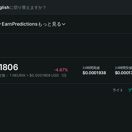
glish
に切り替えますか？
Earn
Predictions
もっと見る
1806
24時間高値
24時間安値
-4.67%
$0.0001938
$0.0001
の交換：
1 NEURIX = $0.0001806 USD
1日
ライト
プ