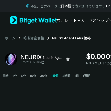
English
現在、このページは
日本語
で表示されています。
En
日本語
Tiếng Việt
ウォレット
カード
スワップ
Русский
Español (Latinoamérica)
Türkçe
Italiano
ホーム
暗号資産価格
Neurix Agent Labs
価格
Français
Deutsch
$
0.000
NEURIX
简体中文
Neurix Agent Labs
繁體中文
Hrpq2D...pump
NEURIXとUSD
Português (Portugal)
NEURIX Price Chart
Bahasa Indonesia
日時
1分
5分
15分
30分
1時間
4時間
1日
1週間
ภาษาไทย
हिन्दी
বাংলা
Español
Português (Brasil)
Español (Argentina)