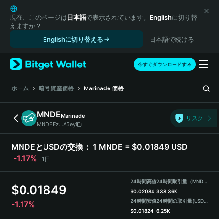
English
日本語
現在、このページは
日本語
で表示されています。
English
に切り替
えますか？
Tiếng Việt
Englishに切り替える
日本語で続ける
Русский
Español (Latinoamérica)
Türkçe
今すぐダウンロードする
Italiano
Français
ホーム
暗号資産価格
Marinade
価格
Deutsch
简体中文
MNDE
Marinade
リスク
繁體中文
MNDEFz...A5ey
Português (Portugal)
Bahasa Indonesia
MNDEとUSDの交換：
1 MNDE = $0.01849 USD
ภาษาไทย
-1.17%
1日
हिन्दी
বাংলা
24時間高値
24時間取引量（MNDE）
$
0.01849
Español
$
0.02084
338.36K
24時間安値
24時間の取引量
(USDT)
-1.17%
Português (Brasil)
$
0.01824
6.25K
Español (Argentina)