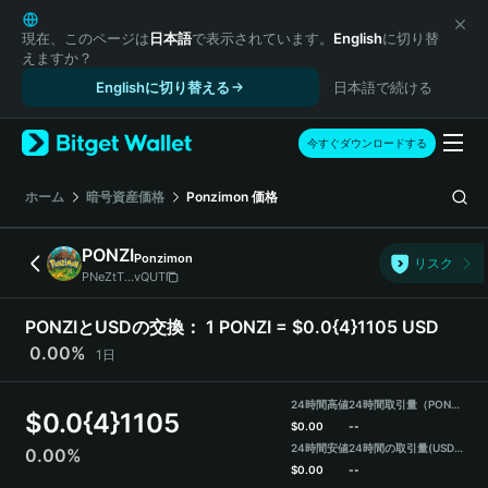
English
日本語
現在、このページは
日本語
で表示されています。
English
に切り替
えますか？
Tiếng Việt
Englishに切り替える
日本語で続ける
Русский
Español (Latinoamérica)
Türkçe
今すぐダウンロードする
Italiano
Français
ホーム
暗号資産価格
Ponzimon
価格
Deutsch
简体中文
PONZI
Ponzimon
リスク
繁體中文
PNeZtT...vQUT
Português (Portugal)
Bahasa Indonesia
PONZIとUSDの交換：
1 PONZI = $0.0{4}1105 USD
ภาษาไทย
0.00%
1日
हिन्दी
বাংলা
24時間高値
24時間取引量（PONZI）
$
0.0{4}1105
Español
$
0.00
--
24時間安値
24時間の取引量
(USDT)
0.00%
Português (Brasil)
$
0.00
--
Español (Argentina)