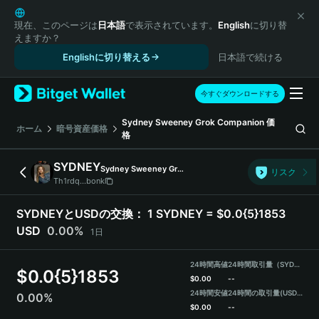
English
日本語
現在、このページは
日本語
で表示されています。
English
に切り替
えますか？
Tiếng Việt
Englishに切り替える
日本語で続ける
Русский
Español (Latinoamérica)
Türkçe
今すぐダウンロードする
Italiano
Sydney Sweeney Grok Companion
価
Français
ホーム
暗号資産価格
格
Deutsch
简体中文
SYDNEY
Sydney Sweeney Grok Companion
リスク
繁體中文
Th1rdq...bonk
Português (Portugal)
Bahasa Indonesia
SYDNEYとUSDの交換：
1 SYDNEY = $0.0{5}1853
ภาษาไทย
USD
0.00%
1日
हिन्दी
বাংলা
24時間高値
24時間取引量（SYDNEY）
$
0.0{5}1853
Español
$
0.00
--
24時間安値
24時間の取引量
(USDT)
0.00%
Português (Brasil)
$
0.00
--
Español (Argentina)