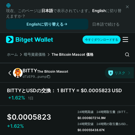
English
日本語
現在、このページは
日本語
で表示されています。
English
に切り替
えますか？
Tiếng Việt
Englishに切り替える
日本語で続ける
Русский
Español (Latinoamérica)
Türkçe
今すぐダウンロードする
Italiano
Français
ホーム
暗号資産価格
The Bitcoin Mascot
価格
Deutsch
简体中文
BITTY
The Bitcoin Mascot
リスク
繁體中文
dTzEP9...pump
Português (Portugal)
Bahasa Indonesia
BITTYとUSDの交換：
1 BITTY = $0.0005823 USD
ภาษาไทย
+1.62%
1日
हिन्दी
বাংলা
24時間高値
24時間取引量（BITTY）
$
0.0005823
Español
$
0.0006072
14.9M
24時間安値
24時間の取引量
(USDT)
+1.62%
Português (Brasil)
$
0.0005543
8.67K
Español (Argentina)