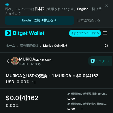
English
日本語
現在、このページは
日本語
で表示されています。
English
に切り替
えますか？
Tiếng Việt
Englishに切り替える
日本語で続ける
Русский
Español (Latinoamérica)
Türkçe
今すぐダウンロードする
Italiano
Français
ホーム
暗号資産価格
Murica Coin
価格
Deutsch
简体中文
MURICA
Murica Coin
リスク
繁體中文
rnMLBL...bonk
Português (Portugal)
Bahasa Indonesia
MURICAとUSDの交換：
1 MURICA = $0.0{4}162
ภาษาไทย
USD
0.00%
1日
हिन्दी
বাংলা
24時間高値
24時間取引量（MURICA）
$
0.0{4}162
Español
$
0.00
--
24時間安値
24時間の取引量
(USDT)
0.00%
Português (Brasil)
$
0.00
--
Español (Argentina)