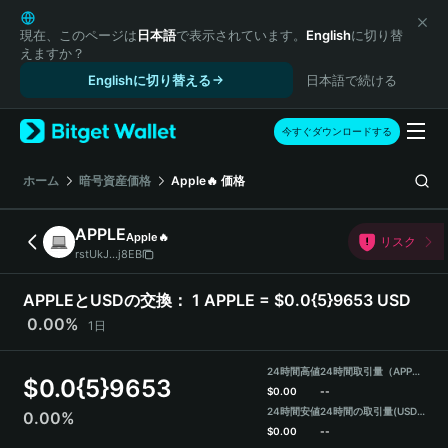
English
日本語
現在、このページは
日本語
で表示されています。
English
に切り替
えますか？
Tiếng Việt
Englishに切り替える
日本語で続ける
Русский
Español (Latinoamérica)
Türkçe
今すぐダウンロードする
Italiano
Français
ホーム
暗号資産価格
Apple🔥
価格
Deutsch
简体中文
APPLE
Apple🔥
リスク
繁體中文
rstUkJ...j8EB
Português (Portugal)
Bahasa Indonesia
APPLEとUSDの交換：
1 APPLE = $0.0{5}9653 USD
ภาษาไทย
0.00%
1日
हिन्दी
বাংলা
24時間高値
24時間取引量（APPLE）
$
0.0{5}9653
Español
$
0.00
--
24時間安値
24時間の取引量
(USDT)
0.00%
Português (Brasil)
$
0.00
--
Español (Argentina)