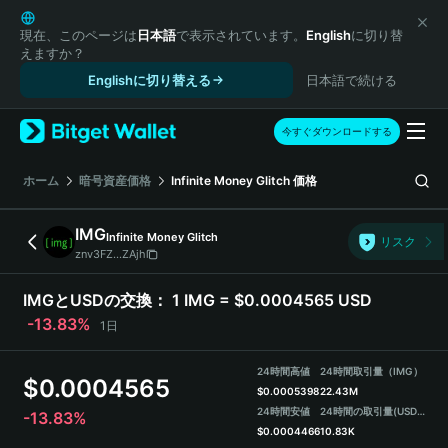
English
日本語
現在、このページは
日本語
で表示されています。
English
に切り替
えますか？
Tiếng Việt
Englishに切り替える
日本語で続ける
Русский
Español (Latinoamérica)
Türkçe
今すぐダウンロードする
Italiano
Français
ホーム
暗号資産価格
Infinite Money Glitch
価格
Deutsch
简体中文
IMG
Infinite Money Glitch
リスク
繁體中文
znv3FZ...ZAjh
Português (Portugal)
Bahasa Indonesia
IMGとUSDの交換：
1 IMG = $0.0004565 USD
ภาษาไทย
-13.83%
1日
हिन्दी
বাংলা
24時間高値
24時間取引量（IMG）
$
0.0004565
Español
$
0.0005398
22.43M
24時間安値
24時間の取引量
(USDT)
-13.83%
Português (Brasil)
$
0.0004466
10.83K
Español (Argentina)