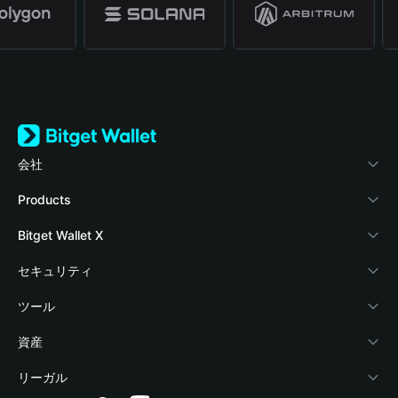
会社
Bitget Walletについて
Products
ブログ
Crypto Card
Bitget Wallet X
アカデミー
Stablecoin Earn
デベロッパー
セキュリティ
暗号資産ニュース
Payfi Crypto
ウォレットを接続
保護基金
ツール
Help Center
Crypto Swap API
Bitget Wallet Pay
セキュリティ技術
暗号資産を購入
資産
お問い合わせ
Altcoin Season Index
プロジェクトを掲載
認証検出
Arbitrum
リーガル