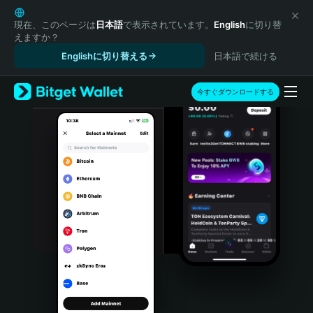
English
日本語
現在、このページは
日本語
で表示されています。
English
に切り替
えますか？
Tiếng Việt
Englishに切り替える
日本語で続ける
Русский
Español (Latinoamérica)
Türkçe
今すぐダウンロードする
Italiano
Français
Deutsch
简体中文
繁體中文
Português (Portugal)
Bahasa Indonesia
ภาษาไทย
हिन्दी
বাংলা
Español
Português (Brasil)
Español (Argentina)