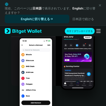
English
日本語
現在、このページは
日本語
で表示されています。
English
に切り替
えますか？
Tiếng Việt
Englishに切り替える
日本語で続ける
Русский
Español (Latinoamérica)
Türkçe
今すぐダウンロードする
Italiano
Français
Deutsch
简体中文
繁體中文
Português (Portugal)
Bahasa Indonesia
ภาษาไทย
हिन्दी
বাংলা
Español
Português (Brasil)
Español (Argentina)