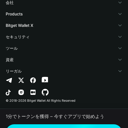
会社
Bitget Walletについて
Products
ブログ
Crypto Card
Bitget Wallet X
アカデミー
Stablecoin Earn
デベロッパー
セキュリティ
暗号資産ニュース
Payfi Crypto
ウォレットを接続
保護基金
ツール
Help Center
Crypto Swap API
Bitget Wallet Pay
セキュリティ技術
暗号資産を購入
資産
お問い合わせ
Altcoin Season Index
プロジェクトを掲載
認証検出
Arbitrum
リーガル
ブランドリソース
Prediction Markets
コントラクト検出
Avalanche
プライバシーポリシー
キャリア
DApp
一括送金
Bitcoin
利用規約
© 2018-2026 Bitget Wallet All Rights Reserved
公式チャンネル認証
Trade
BNB Chain
Risk Disclosure
1分でトークンを獲得 – 今すぐアプリで始めよう
RWA
Polygon