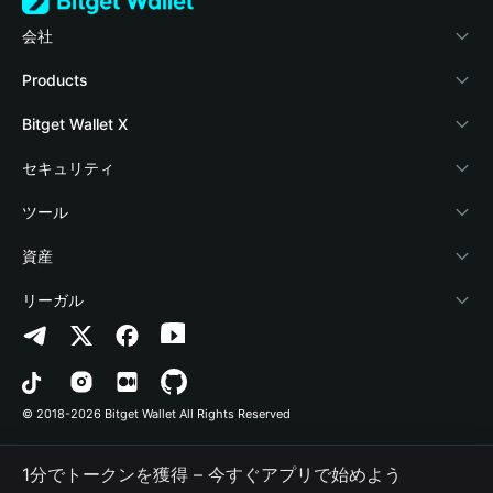
会社
Bitget Walletについて
Products
ブログ
Crypto Card
Bitget Wallet X
アカデミー
Stablecoin Earn
デベロッパー
セキュリティ
暗号資産ニュース
Payfi Crypto
ウォレットを接続
保護基金
ツール
Help Center
Crypto Swap API
Bitget Wallet Pay
セキュリティ技術
暗号資産を購入
資産
お問い合わせ
Altcoin Season Index
プロジェクトを掲載
認証検出
Arbitrum
リーガル
ブランドリソース
Prediction Markets
コントラクト検出
Avalanche
プライバシーポリシー
キャリア
DApp
一括送金
Bitcoin
利用規約
© 2018-2026 Bitget Wallet All Rights Reserved
公式チャンネル認証
Trade
BNB Chain
Risk Disclosure
1分でトークンを獲得 – 今すぐアプリで始めよう
RWA
Polygon