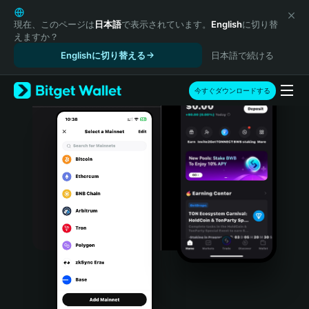
English
日本語
現在、このページは
日本語
で表示されています。
English
に切り替
えますか？
Tiếng Việt
Englishに切り替える
日本語で続ける
Русский
Español (Latinoamérica)
Türkçe
今すぐダウンロードする
Italiano
Français
Deutsch
简体中文
繁體中文
Português (Portugal)
Bahasa Indonesia
ภาษาไทย
हिन्दी
বাংলা
Español
Português (Brasil)
Español (Argentina)