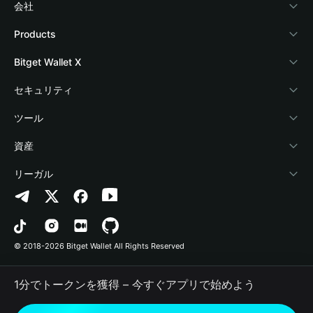
会社
Bitget Walletについて
Products
ブログ
Crypto Card
Bitget Wallet X
アカデミー
Stablecoin Earn
デベロッパー
セキュリティ
暗号資産ニュース
Payfi Crypto
ウォレットを接続
保護基金
ツール
Help Center
Crypto Swap API
Bitget Wallet Pay
セキュリティ技術
暗号資産を購入
資産
お問い合わせ
Altcoin Season Index
プロジェクトを掲載
認証検出
Arbitrum
リーガル
ブランドリソース
Prediction Markets
コントラクト検出
Avalanche
プライバシーポリシー
キャリア
DApp
一括送金
Bitcoin
利用規約
© 2018-2026 Bitget Wallet All Rights Reserved
公式チャンネル認証
Trade
BNB Chain
Risk Disclosure
1分でトークンを獲得 – 今すぐアプリで始めよう
RWA
Polygon