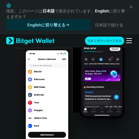
English
日本語
現在、このページは
日本語
で表示されています。
English
に切り替
えますか？
Tiếng Việt
Englishに切り替える
日本語で続ける
Русский
Español (Latinoamérica)
Türkçe
今すぐダウンロードする
Italiano
Français
Deutsch
简体中文
繁體中文
Português (Portugal)
Bahasa Indonesia
ภาษาไทย
हिन्दी
বাংলা
Español
Português (Brasil)
Español (Argentina)