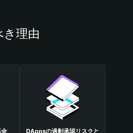
うべき理由
基金
DAppsの過剰承認リスクと