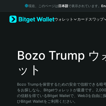
English
現在、このページは
日本語
で表示されています。
En
日本語
Tiếng Việt
ウォレット
カード
スワップ
Русский
Español (Latinoamérica)
Türkçe
Italiano
Français
Deutsch
Bozo Trump 
简体中文
繁體中文
ット
Português (Portugal)
Bahasa Indonesia
ภาษาไทย
हिन्दी
Bozo Trumpを保管するための安全で信頼できる
বাংলা
をお探しなら、Bitgetウォレットが最適です。2,0
Español
の信頼を得ているBitget Walletで、Web3を自
Português (Brasil)
ひBitget Walletをご利用ください。
Español (Argentina)