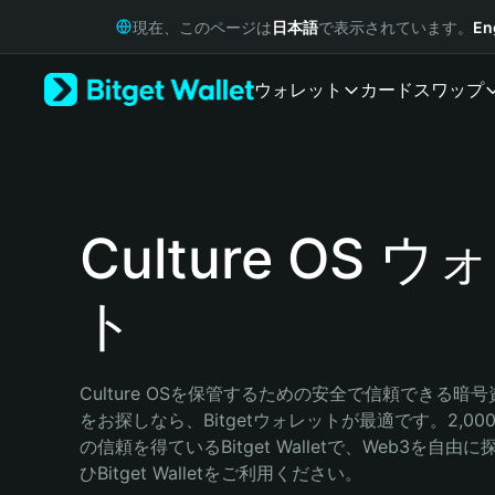
English
現在、このページは
日本語
で表示されています。
En
日本語
Tiếng Việt
ウォレット
カード
スワップ
Русский
Español (Latinoamérica)
Türkçe
Italiano
Français
Deutsch
Culture OS 
简体中文
繁體中文
ト
Português (Portugal)
Bahasa Indonesia
ภาษาไทย
हिन्दी
Culture OSを保管するための安全で信頼できる暗
বাংলা
をお探しなら、Bitgetウォレットが最適です。2,0
Español
の信頼を得ているBitget Walletで、Web3を自
Português (Brasil)
ひBitget Walletをご利用ください。
Español (Argentina)