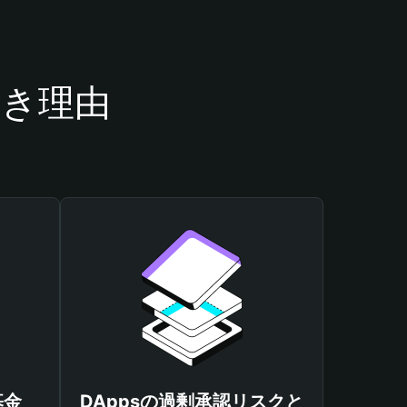
べき理由
基金
DAppsの過剰承認リスクと