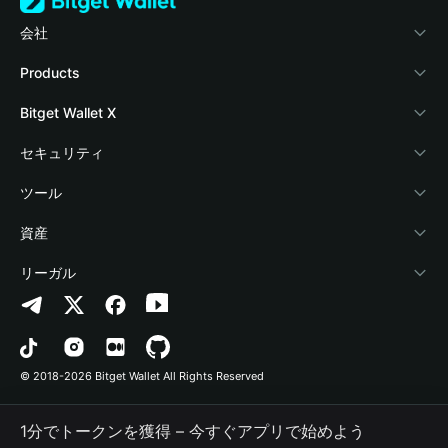
会社
Bitget Walletについて
Products
ブログ
Crypto Card
Bitget Wallet X
アカデミー
Stablecoin Earn
デベロッパー
セキュリティ
暗号資産ニュース
Payfi Crypto
ウォレットを接続
保護基金
ツール
Help Center
Crypto Swap API
Bitget Wallet Pay
セキュリティ技術
暗号資産を購入
資産
お問い合わせ
Altcoin Season Index
プロジェクトを掲載
認証検出
Arbitrum
リーガル
ブランドリソース
Prediction Markets
コントラクト検出
Avalanche
プライバシーポリシー
キャリア
DApp
一括送金
Bitcoin
利用規約
© 2018-2026 Bitget Wallet All Rights Reserved
公式チャンネル認証
Trade
BNB Chain
Risk Disclosure
1分でトークンを獲得 – 今すぐアプリで始めよう
RWA
Polygon