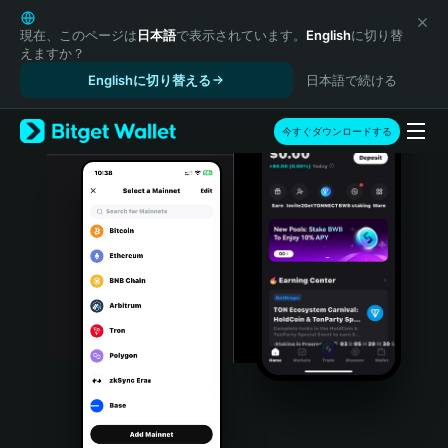
English
日本語
現在、このページは
日本語
で表示されています。
English
に切り替
えますか？
Tiếng Việt
Englishに切り替える
日本語で続ける
Русский
Español (Latinoamérica)
Türkçe
今すぐダウンロードする
Italiano
Français
Deutsch
简体中文
繁體中文
Português (Portugal)
Bahasa Indonesia
ภาษาไทย
हिन्दी
বাংলা
Español
Português (Brasil)
Español (Argentina)