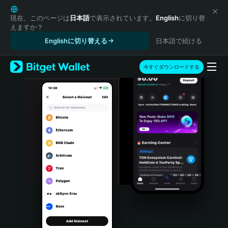
English
日本語
現在、このページは
日本語
で表示されています。
English
に切り替
えますか？
Tiếng Việt
Englishに切り替える
日本語で続ける
Русский
Español (Latinoamérica)
Türkçe
今すぐダウンロードする
Italiano
Français
Deutsch
简体中文
繁體中文
Português (Portugal)
Bahasa Indonesia
ภาษาไทย
हिन्दी
বাংলা
Español
Português (Brasil)
Español (Argentina)