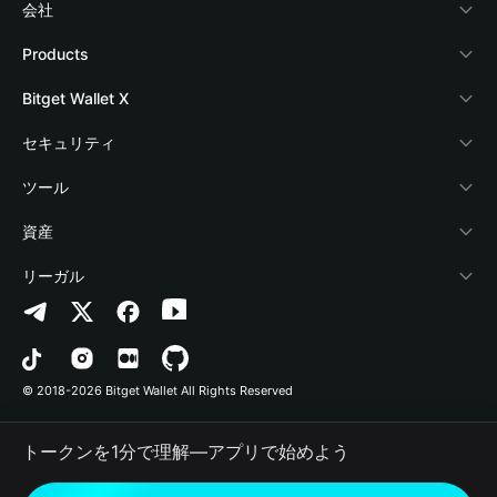
会社
Bitget Walletについて
Products
ブログ
Crypto Card
Bitget Wallet X
アカデミー
Stablecoin Earn
デベロッパー
セキュリティ
暗号資産ニュース
Payfi Crypto
ウォレットを接続
保護基金
ツール
Help Center
Crypto Swap API
Bitget Wallet Pay
セキュリティ技術
暗号資産を購入
資産
お問い合わせ
Altcoin Season Index
プロジェクトを掲載
認証検出
Arbitrum
リーガル
ブランドリソース
Prediction Markets
コントラクト検出
Avalanche
プライバシーポリシー
キャリア
DApp
一括送金
Bitcoin
利用規約
© 2018-2026 Bitget Wallet All Rights Reserved
公式チャンネル認証
Trade
BNB Chain
Risk Disclosure
トークンを1分で理解―アプリで始めよう
RWA
Polygon