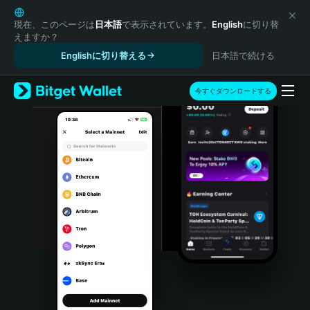
English
日本語
現在、このページは
日本語
で表示されています。
English
に切り替
えますか？
Tiếng Việt
Englishに切り替える
日本語で続ける
Русский
Español (Latinoamérica)
Türkçe
今すぐダウンロードする
Italiano
Français
Deutsch
简体中文
繁體中文
Português (Portugal)
Bahasa Indonesia
ภาษาไทย
हिन्दी
বাংলা
Español
Português (Brasil)
Español (Argentina)