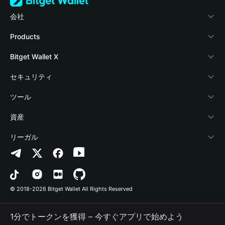
会社
Bitget Walletについて
Products
ブログ
Crypto Card
Bitget Wallet X
アカデミー
Stablecoin Earn
デベロッパー
セキュリティ
暗号資産ニュース
Payfi Crypto
ウォレットを接続
保護基金
ツール
Help Center
Crypto Swap API
Bitget Wallet Pay
セキュリティ技術
暗号資産を購入
資産
お問い合わせ
Altcoin Season Index
プロジェクトを掲載
認証検出
Arbitrum
リーガル
ブランドリソース
Prediction Markets
コントラクト検出
Avalanche
プライバシーポリシー
キャリア
DApp
一括送金
Bitcoin
利用規約
© 2018-2026 Bitget Wallet All Rights Reserved
公式チャンネル認証
Trade
BNB Chain
Risk Disclosure
1分でトークンを獲得 – 今すぐアプリで始めよう
RWA
Polygon