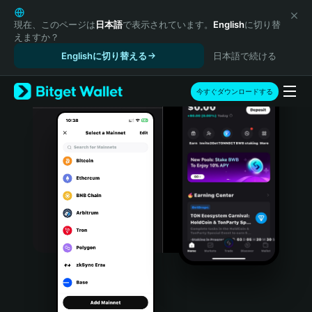
English
日本語
現在、このページは
日本語
で表示されています。
English
に切り替
えますか？
Tiếng Việt
Englishに切り替える
日本語で続ける
Русский
Español (Latinoamérica)
Türkçe
今すぐダウンロードする
Italiano
Français
Deutsch
简体中文
繁體中文
Português (Portugal)
Bahasa Indonesia
ภาษาไทย
हिन्दी
বাংলা
Español
Português (Brasil)
Español (Argentina)