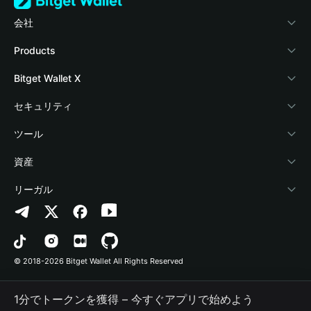
会社
Bitget Walletについて
Products
ブログ
Crypto Card
Bitget Wallet X
アカデミー
Stablecoin Earn
デベロッパー
セキュリティ
暗号資産ニュース
Payfi Crypto
ウォレットを接続
保護基金
ツール
Help Center
Crypto Swap API
Bitget Wallet Pay
セキュリティ技術
暗号資産を購入
資産
お問い合わせ
Altcoin Season Index
プロジェクトを掲載
認証検出
Arbitrum
リーガル
ブランドリソース
Prediction Markets
コントラクト検出
Avalanche
プライバシーポリシー
キャリア
DApp
一括送金
Bitcoin
利用規約
© 2018-2026 Bitget Wallet All Rights Reserved
公式チャンネル認証
Trade
BNB Chain
Risk Disclosure
1分でトークンを獲得 – 今すぐアプリで始めよう
RWA
Polygon