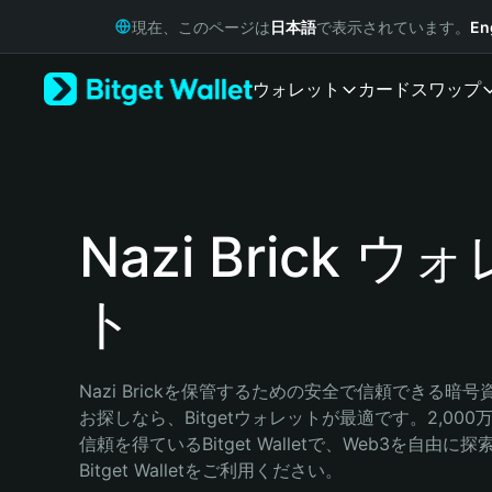
English
現在、このページは
日本語
で表示されています。
En
日本語
Tiếng Việt
ウォレット
カード
スワップ
Русский
Español (Latinoamérica)
Türkçe
Italiano
Français
Deutsch
Nazi Brick ウ
简体中文
繁體中文
ト
Português (Portugal)
Bahasa Indonesia
ภาษาไทย
हिन्दी
Nazi Brickを保管するための安全で信頼できる暗
বাংলা
お探しなら、Bitgetウォレットが最適です。2,00
Español
信頼を得ているBitget Walletで、Web3を自由
Português (Brasil)
Bitget Walletをご利用ください。
Español (Argentina)