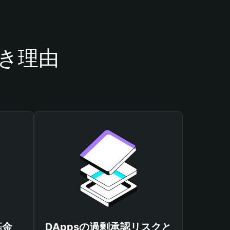
べき理由
基金
DAppsの過剰承認リスクと