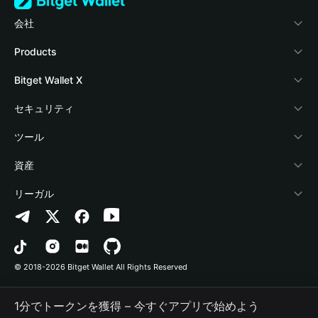
会社
Bitget Walletについて
Products
ブログ
Crypto Card
Bitget Wallet X
アカデミー
Stablecoin Earn
デベロッパー
セキュリティ
暗号資産ニュース
Payfi Crypto
ウォレットを接続
保護基金
ツール
Help Center
Crypto Swap API
Bitget Wallet Pay
セキュリティ技術
暗号資産を購入
資産
お問い合わせ
Altcoin Season Index
プロジェクトを掲載
認証検出
Arbitrum
リーガル
ブランドリソース
Prediction Markets
コントラクト検出
Avalanche
プライバシーポリシー
キャリア
DApp
一括送金
Bitcoin
利用規約
© 2018-2026 Bitget Wallet All Rights Reserved
公式チャンネル認証
Trade
BNB Chain
Risk Disclosure
1分でトークンを獲得 – 今すぐアプリで始めよう
RWA
Polygon