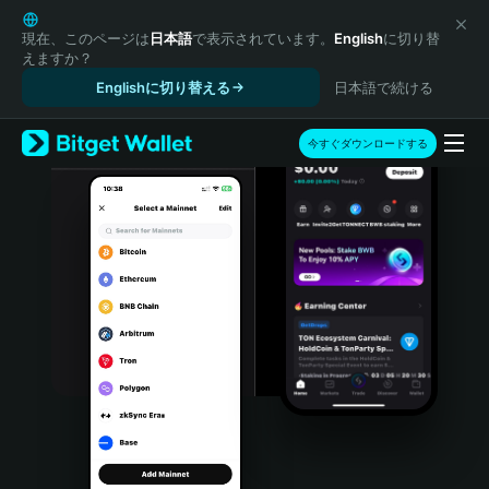
English
日本語
現在、このページは
日本語
で表示されています。
English
に切り替
えますか？
Tiếng Việt
Englishに切り替える
日本語で続ける
Русский
Español (Latinoamérica)
Türkçe
今すぐダウンロードする
Italiano
Français
Deutsch
简体中文
繁體中文
Português (Portugal)
Bahasa Indonesia
ภาษาไทย
हिन्दी
বাংলা
Español
Português (Brasil)
Español (Argentina)