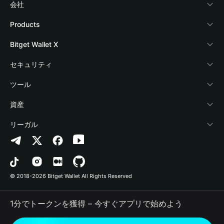
会社
Bitget Walletについて
Products
ブログ
Crypto Card
Bitget Wallet X
アカデミー
Stablecoin Earn
デベロッパー
セキュリティ
暗号資産ニュース
Payfi Crypto
ウォレットを接続
保護基金
ツール
Help Center
Crypto Swap API
Bitget Wallet Pay
セキュリティ技術
暗号資産を購入
資産
お問い合わせ
Altcoin Season Index
プロジェクトを掲載
認証検出
Arbitrum
リーガル
ブランドリソース
Prediction Markets
コントラクト検出
Avalanche
プライバシーポリシー
キャリア
DApp
一括送金
Bitcoin
利用規約
© 2018-2026 Bitget Wallet All Rights Reserved
公式チャンネル認証
Trade
BNB Chain
Risk Disclosure
1分でトークンを獲得 – 今すぐアプリで始めよう
RWA
Polygon