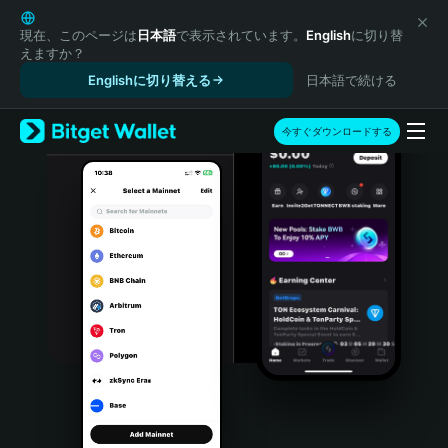
English
日本語
現在、このページは
日本語
で表示されています。
English
に切り替
えますか？
Tiếng Việt
Englishに切り替える
日本語で続ける
Русский
Español (Latinoamérica)
Türkçe
今すぐダウンロードする
Italiano
Français
Deutsch
简体中文
繁體中文
Português (Portugal)
Bahasa Indonesia
ภาษาไทย
हिन्दी
বাংলা
Español
Português (Brasil)
Español (Argentina)