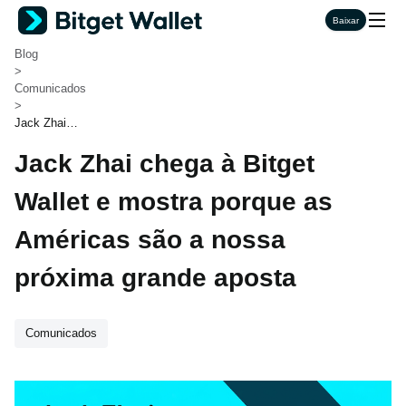
Bitget Wallet
Baixar
>
Blog
>
Comunicados
>
Jack Zhai c
hega à Bitg
Jack Zhai chega à Bitget
et Wallet e
mostra porq
ue as Améri
Wallet e mostra porque as
cas são a n
ossa próxim
Américas são a nossa
a grande ap
osta
próxima grande aposta
Comunicados