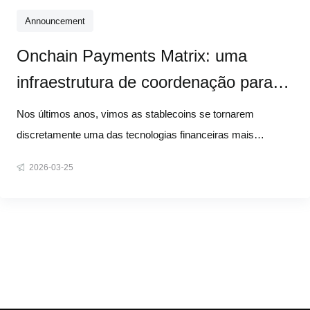
Announcement
Onchain Payments Matrix: uma
infraestrutura de coordenação para
pagamentos com stablecoins
Nos últimos anos, vimos as stablecoins se tornarem
discretamente uma das tecnologias financeiras mais
importantes do mundo. Somente em 2025, o volume global
2026-03-25
de transações com stablecoins ultrapassou US$ 33 trilhões.
Os gastos com cartões cripto cresceram 525% em relação
ao ano anterior. Mais pessoas