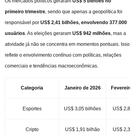
Os mercados políticos geraram
US$ 5 bilhões no
primeiro trimestre
, sendo que apenas a geopolítica foi
responsável por
US$ 2,41 bilhões, envolvendo 377.000
usuários
. As eleições geraram
US$ 942 milhões
, mas a
atividade já não se concentra em momentos pontuais. Isso
reflete o envolvimento contínuo com políticas, relações
comerciais e tendências macroeconômicas.
Categoria
Janeiro de 2026
Fevereiro 
Esportes
US$ 3,05 bilhões
US$ 2,89 
Cripto
US$ 1,91 bilhão
US$ 2,39 