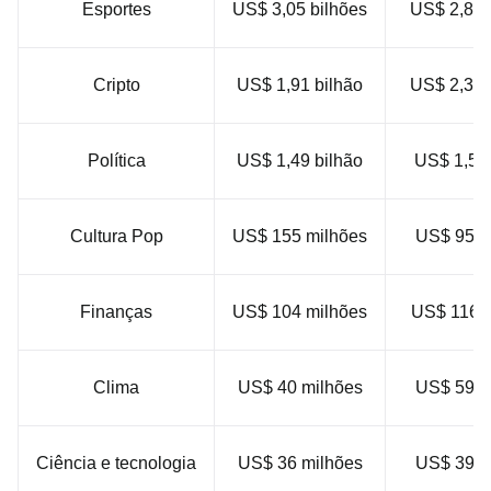
Esportes
US$ 3,05 bilhões
US$ 2,89 
Cripto
US$ 1,91 bilhão
US$ 2,39 
Política
US$ 1,49 bilhão
US$ 1,51 
Cultura Pop
US$ 155 milhões
US$ 95 m
Finanças
US$ 104 milhões
US$ 116 m
Clima
US$ 40 milhões
US$ 59 m
Ciência e tecnologia
US$ 36 milhões
US$ 39 m