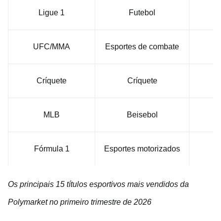
Ligue 1
Futebol
U
UFC/MMA
Esportes de combate
U
Críquete
Críquete
U
MLB
Beisebol
U
Fórmula 1
Esportes motorizados
U
Os principais 15 títulos esportivos mais vendidos da
Polymarket no primeiro trimestre de 2026