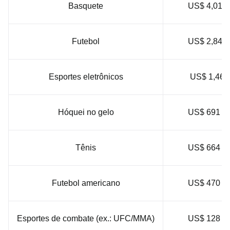
Basquete
US$ 4,01 b
Futebol
US$ 2,84 b
Esportes eletrônicos
US$ 1,46 b
Hóquei no gelo
US$ 691 mi
Tênis
US$ 664 mi
Futebol americano
US$ 470 mi
Esportes de combate (ex.: UFC/MMA)
US$ 128 mi