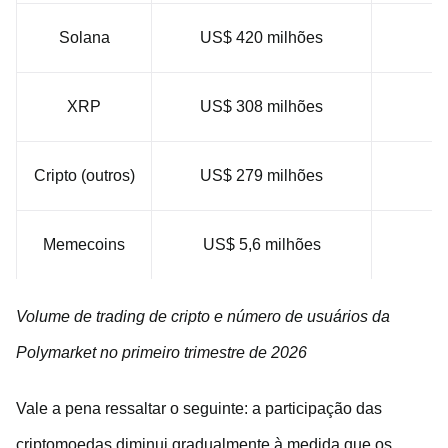
Solana
US$ 420 milhões
1
XRP
US$ 308 milhões
1
Cripto (outros)
US$ 279 milhões
1
Memecoins
US$ 5,6 milhões
Volume de trading de cripto e número de usuários da
Polymarket no primeiro trimestre de 2026
Vale a pena ressaltar o seguinte: a participação das
criptomoedas diminui gradualmente à medida que os