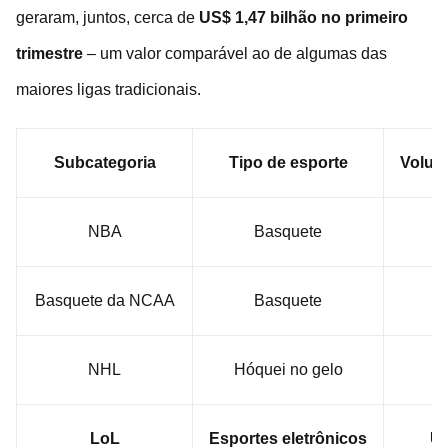
geraram, juntos, cerca de
US$ 1,47 bilhão no primeiro
trimestre
– um valor comparável ao de algumas das
maiores ligas tradicionais.
Subcategoria
Tipo de esporte
Volum
NBA
Basquete
US
Basquete da NCAA
Basquete
U
NHL
Hóquei no gelo
U
LoL
Esportes eletrônicos
US