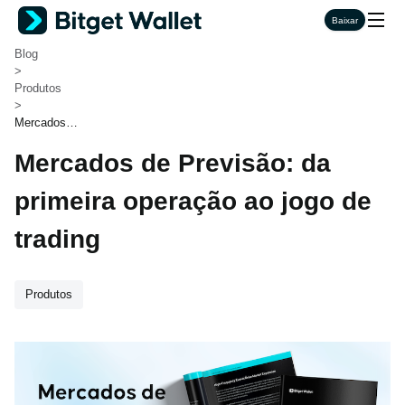
Bitget Wallet
Baixar
>
Blog
>
Produtos
>
Mercados d
e Previsão:
Mercados de Previsão: da
da primeira
operação ao
jogo de tradi
primeira operação ao jogo de
ng
trading
Produtos