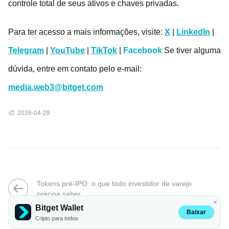
controle total de seus ativos e chaves privadas.
Para ter acesso a mais informações, visite:
X
|
LinkedIn
|
Telegram
|
YouTube
|
TikTok
|
Facebook
Se tiver alguma
dúvida, entre em contato pelo e-mail:
media.web3@bitget.com
2026-04-29
Tokens pré-IPO: o que todo investidor de varejo
precisa saber
×
Bitget Wallet
Baixar
Preveja o que vem a seguir: mercados de previsão com
Cripto para todos
tecnologia de IA disponíveis na Bitget Wallet