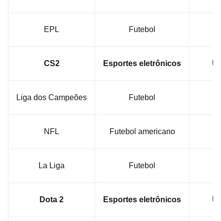
EPL
Futebol
U
CS2
Esportes eletrônicos
US
Liga dos Campeões
Futebol
U
NFL
Futebol americano
U
La Liga
Futebol
U
Dota 2
Esportes eletrônicos
US