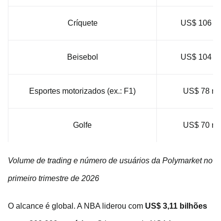
Críquete
US$ 106 mi
Beisebol
US$ 104 mi
Esportes motorizados (ex.: F1)
US$ 78 mi
Golfe
US$ 70 mi
Volume de trading e número de usuários da Polymarket no
primeiro trimestre de 2026
O alcance é global. A NBA liderou com
US$ 3,11 bilhões