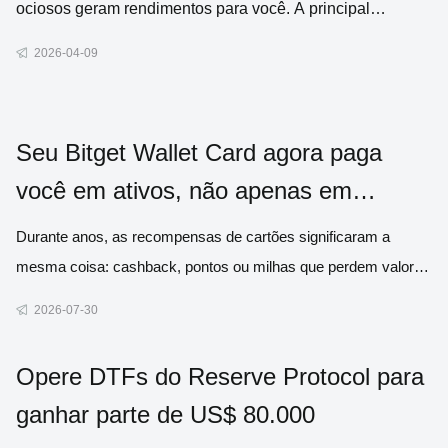
ociosos geram rendimentos para você. A principal
diferença é que, em vez de um banco, seus fundos são
2026-04-09
administrados por contratos inteligentes – programas
automatizados que funcionam em bloc
Seu Bitget Wallet Card agora paga
você em ativos, não apenas em
dinheiro
Durante anos, as recompensas de cartões significaram a
mesma coisa: cashback, pontos ou milhas que perdem valor
com o tempo. Agora, trouxemos uma alternativa melhor. A
2026-07-30
partir de 1º de agosto, todas as compras qualificadas podem
render automaticamente ativos reais, como Bitcoin, ouro, ações
Opere DTFs do Reserve Protocol para
tokenizad
ganhar parte de US$ 80.000