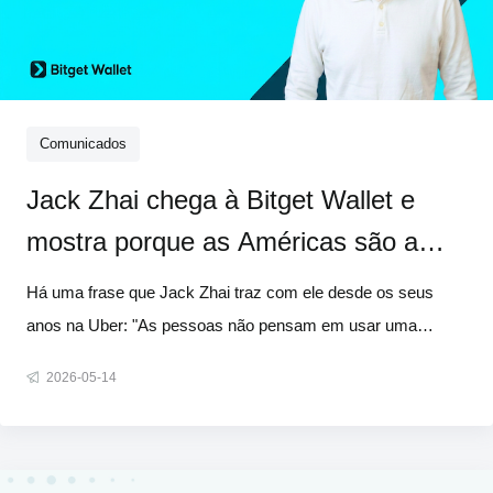
Comunicados
Jack Zhai chega à Bitget Wallet e
mostra porque as Américas são a
nossa próxima grande aposta
Há uma frase que Jack Zhai traz com ele desde os seus
anos na Uber: "As pessoas não pensam em usar uma
plataforma – elas simplesmente usam o serviço." Parece
2026-05-14
simples. No entanto, chegar ao ponto em que a tecnologia
passa despercebida e apenas o valor permanece é uma das
coisas mais difíceis no setor