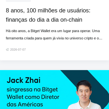
8 anos, 100 milhões de usuários:
finanças do dia a dia on-chain
Há oito anos, a Bitget Wallet era um lugar para operar. Uma
ferramenta criada para quem já vivia no universo cripto e on-
chain e queria um lugar para fazer swap de tokens. Hoje,
2026-07-07
com 100 milhões de usuários, ela se tornou algo que mal
conseguiríamos descrever naquela época. As pessoas
economizam, faz