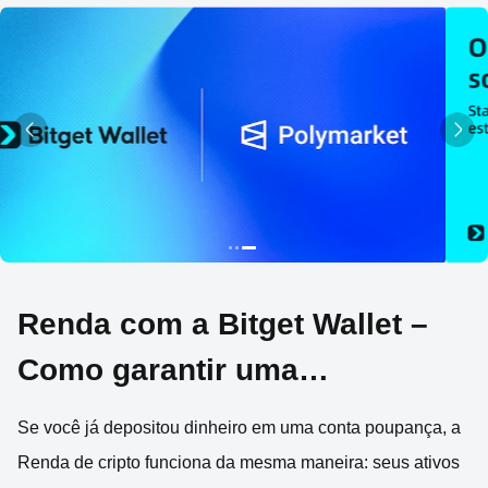
Renda com a Bitget Wallet –
Como garantir uma
rentabilidade de 2% a 6% a.a.
Se você já depositou dinheiro em uma conta poupança, a
nas suas cripto
Renda de cripto funciona da mesma maneira: seus ativos