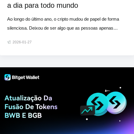
a dia para todo mundo
Ao longo do último ano, o cripto mudou de papel de forma
silenciosa. Deixou de ser algo que as pessoas apenas
observavam de longe e passou a ser algo que elas
2026-01-27
realmente usam no dia a dia — para pagar, enviar dinheiro,
poupar e administrar despesas cotidianas. Essa virada
forçou uma reavaliação funda