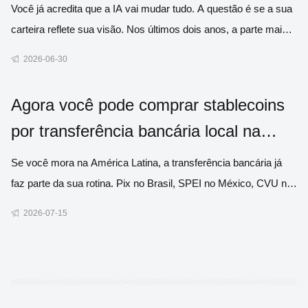
Você já acredita que a IA vai mudar tudo. A questão é se a sua
carteira reflete sua visão. Nos últimos dois anos, a parte mais
difícil de investir em IA nunca foi entender a tecnologia. O
2026-06-30
verdadeiro desafio era saber quais empresas comprar, porque
a IA nunca foi apenas uma única empresa. Ela represe
Agora você pode comprar stablecoins
por transferência bancária local na
América Latina
Se você mora na América Latina, a transferência bancária já
faz parte da sua rotina. Pix no Brasil, SPEI no México, CVU na
Argentina. É assim que o dinheiro circula. Então, por que
2026-07-15
comprar dólares digitais deveria exigir a abertura de uma conta
em outra corretora, aprender a operar via P2P ou encont