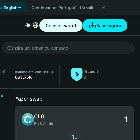
a English
Continuar em Português (Brasil)
Connect wallet
Baixe agora
Riscos
LO)
Volume em 24h
(USDT)
663.75K
0
ro
Fazer swap
CLO
BNB Chain