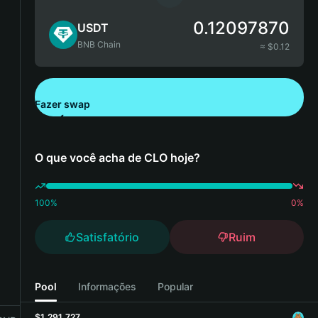
0.12097870
USDT
BNB Chain
≈ $
0.12
Fazer swap
Baixe aqui a Bitget Wallet
O que você acha de CLO hoje?
100
%
0
%
Satisfatório
Ruim
Pool
Informações
Popular
$1,291,727