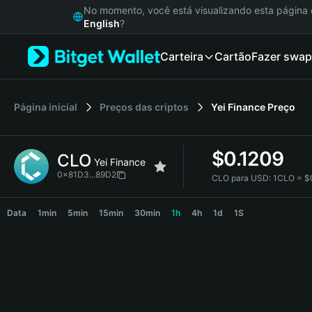
English
No momento, você está visualizando esta págin
日本語
English
?
Tiếng Việt
Carteira
Cartão
Fazer swap
Русский
Español (Latinoamérica)
Türkçe
Italiano
Página inicial
Preços das criptos
Yei Finance
Preço
Français
Deutsch
$
0.1209
CLO
简体中文
Yei Finance
繁體中文
0x81D3...89D2
CLO para USD:
1CLO = $
Português (Portugal)
CLO Price Chart
Bahasa Indonesia
Data
1min
5min
15min
30min
1h
4h
1d
1S
ภาษาไทย
हिन्दी
বাংলা
Español
Português (Brasil)
Español (Argentina)