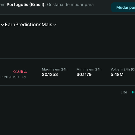
a em
Português (Brasil)
. Gostaria de mudar para
Mudar par
Earn
Predictions
Mais
Máxima em 24h
Mínima em 24h
Vol. em 24h (C
-2.69%
$0.1253
$0.1179
5.48M
0.1209 USD
1d
Lite
P