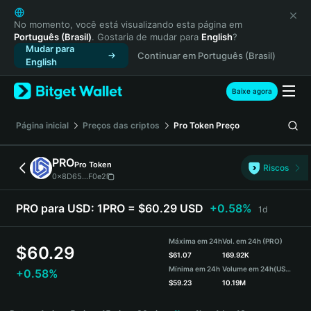
English
日本語
No momento, você está visualizando esta página em
Português (Brasil)
. Gostaria de mudar para
English
?
Tiếng Việt
Mudar para
Continuar em Português (Brasil)
Русский
English
Español (Latinoamérica)
Türkçe
Baixe agora
Italiano
Français
Página inicial
Preços das criptos
Pro Token
Preço
Deutsch
简体中文
PRO
Pro Token
Riscos
繁體中文
0x8D65...F0e2
Português (Portugal)
Bahasa Indonesia
PRO para USD:
1PRO = $60.29 USD
+0.58%
1d
ภาษาไทย
हिन्दी
Máxima em 24h
Vol. em 24h (PRO)
$
60.29
বাংলা
$
61.07
169.92K
Mínima em 24h
Volume em 24h
(USDT)
+0.58%
Español
$
59.23
10.19M
Português (Brasil)
PRO Price Chart
Español (Argentina)