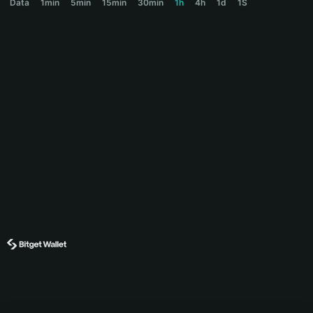
Data
1min
5min
15min
30min
1h
4h
1d
1S