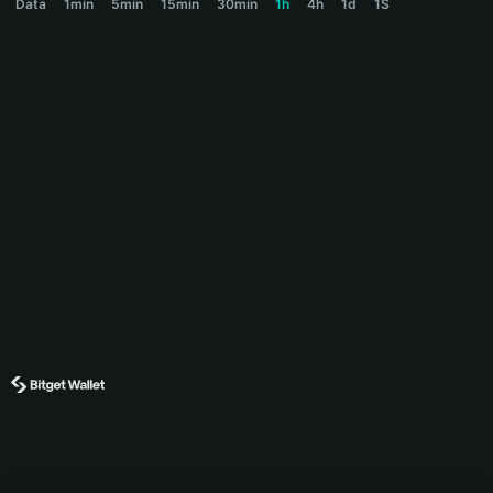
Data
1min
5min
15min
30min
1h
4h
1d
1S