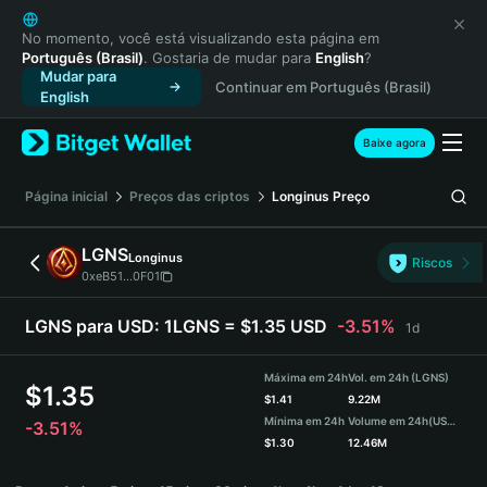
English
日本語
No momento, você está visualizando esta página em
Português (Brasil)
. Gostaria de mudar para
English
?
Tiếng Việt
Mudar para
Continuar em Português (Brasil)
Русский
English
Español (Latinoamérica)
Türkçe
Baixe agora
Italiano
Français
Página inicial
Preços das criptos
Longinus
Preço
Deutsch
简体中文
LGNS
Longinus
Riscos
繁體中文
0xeB51...0F01
Português (Portugal)
Bahasa Indonesia
LGNS para USD:
1LGNS = $1.35 USD
-3.51%
1d
ภาษาไทย
हिन्दी
Máxima em 24h
Vol. em 24h (LGNS)
$
1.35
বাংলা
$
1.41
9.22M
Mínima em 24h
Volume em 24h
(USDT)
-3.51%
Español
$
1.30
12.46M
Português (Brasil)
LGNS Price Chart
Español (Argentina)