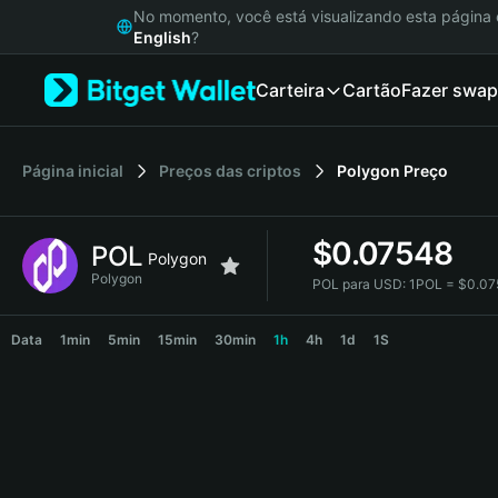
English
No momento, você está visualizando esta págin
日本語
English
?
Tiếng Việt
Carteira
Cartão
Fazer swap
Русский
Español (Latinoamérica)
Türkçe
Italiano
Página inicial
Preços das criptos
Polygon
Preço
Français
Deutsch
$
0.07548
POL
简体中文
Polygon
繁體中文
Polygon
POL para USD:
1POL = $0.0
Português (Portugal)
POL Price Chart
Bahasa Indonesia
Data
1min
5min
15min
30min
1h
4h
1d
1S
ภาษาไทย
हिन्दी
বাংলা
Español
Português (Brasil)
Español (Argentina)