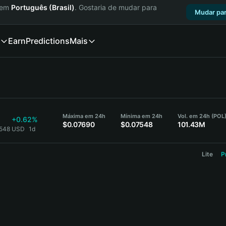
a em
Português (Brasil)
. Gostaria de mudar para
Mudar par
Earn
Predictions
Mais
Máxima em 24h
Mínima em 24h
Vol. em 24h (POL
+0.62%
$0.07690
$0.07548
101.43M
7548 USD
1d
Lite
P