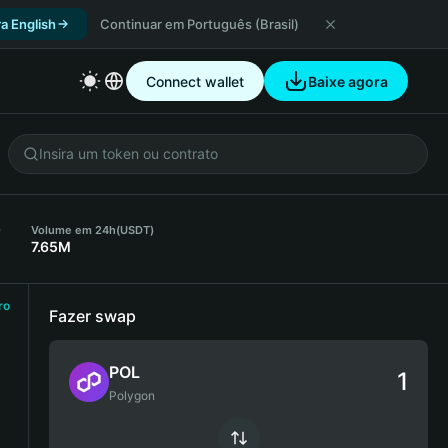
a English
Continuar em Português (Brasil)
Connect wallet
Baixe agora
)
Volume em 24h
(USDT)
7.65M
ro
Fazer swap
POL
Polygon