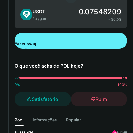
0.07548209
USDT
Polygon
≈ $
0.08
Fazer swap
Baixe aqui a Bitget Wallet
O que você acha de POL hoje?
0
%
100
%
Satisfatório
Ruim
Pool
Informações
Popular
$1,113,476
NONE